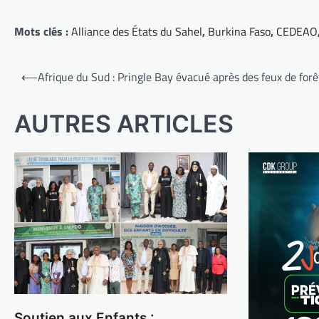
Mots clés :
Alliance des États du Sahel
,
Burkina Faso
,
CEDEAO
Navigation
⟵
Afrique du Sud : Pringle Bay évacué après des feux de forê
de
l’article
AUTRES ARTICLES
Soutien aux Enfants :