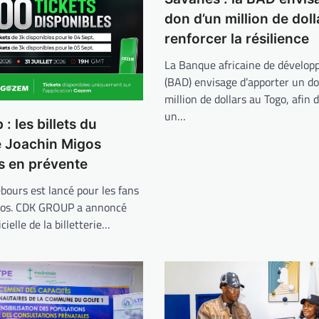
don d’un million de dol
renforcer la résilience
La Banque africaine de dévelo
(BAD) envisage d’apporter un do
million de dollars au Togo, afin 
un…
: les billets du
e Joachin Migos
s en prévente
bours est lancé pour les fans
gos. CDK GROUP a annoncé
icielle de la billetterie…