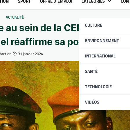
TION
SPORT
OFFRE D´EMPLOI
CATÉGORIES
CON
ACTUALITÉ
CULTURE
au sein de la CEDEAO : L’All
el réaffirme sa position
ENVIRONNEMENT
daction
31 janvier 2024
INTERNATIONAL
SANTÉ
TECHNOLOGIE
VIDÉOS