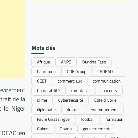
Mots clés
Afrique
ANPE
Burkina Faso
Cameroun
CDK Group
CEDEAO
CEET
commerciaux
communication
evirement
Comptabilité
comptable
concours
rait de la
crime
Cybersécurité
Côte d’Ivoire
 le Niger
diplomatie
drame
environnement
Faure Gnassingbé
football
formation
Gabon
Ghana
gouvernement
CEDEAO en