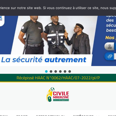
rience sur notre site web. Si vous continuez à utiliser ce site, nous su
Récépissé HAAC N°0062/HAAC/07-2022/pl/P