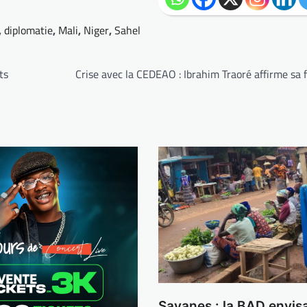
,
diplomatie
,
Mali
,
Niger
,
Sahel
ts
Crise avec la CEDEAO : Ibrahim Traoré affirme sa
Savanes : la BAD envis