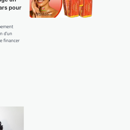
lars pour
ppement
n d’un
de financer