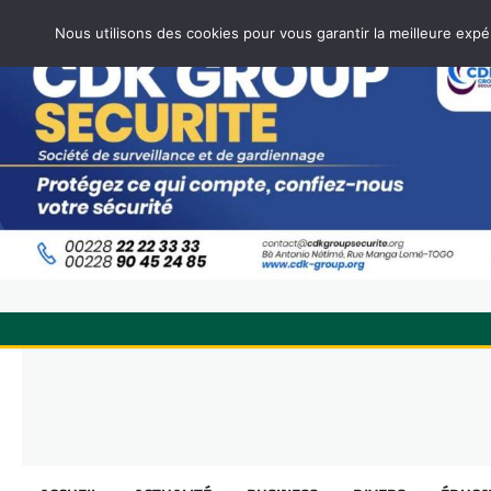
Nous utilisons des cookies pour vous garantir la meilleure expé
Skip
to
content