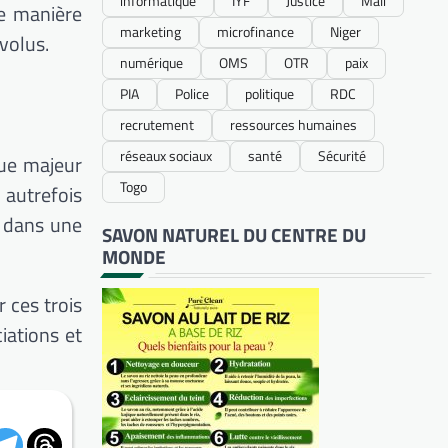
informatique
IYF
Justice
Mali
de manière
marketing
microfinance
Niger
volus.
numérique
OMS
OTR
paix
PIA
Police
politique
RDC
recrutement
ressources humaines
réseaux sociaux
santé
Sécurité
que majeur
Togo
 autrefois
i dans une
SAVON NATUREL DU CENTRE DU
MONDE
 ces trois
iations et