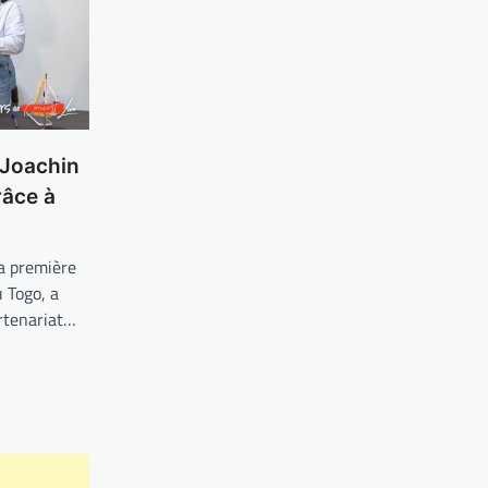
 Joachin
râce à
 première
u Togo, a
artenariat…