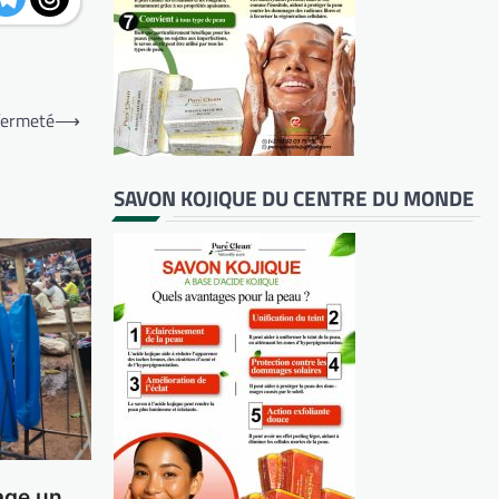
 fermeté
⟶
SAVON KOJIQUE DU CENTRE DU MONDE
age un