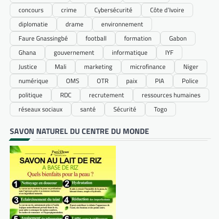
concours
crime
Cybersécurité
Côte d’Ivoire
diplomatie
drame
environnement
Faure Gnassingbé
football
formation
Gabon
Ghana
gouvernement
informatique
IYF
Justice
Mali
marketing
microfinance
Niger
numérique
OMS
OTR
paix
PIA
Police
politique
RDC
recrutement
ressources humaines
réseaux sociaux
santé
Sécurité
Togo
SAVON NATUREL DU CENTRE DU MONDE