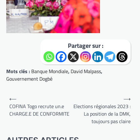
Partager sur :
Mots clés :
Banque Mondiale
,
David Malpass
,
Gouvernement Dogbé
Navigation
⟵
⟶
de
COFINA Togo recrute un.e
Elections régionales 2023 :
CHARGE.E DE CONFORMITE
La position de la DMK,
l’article
toujours pas claire