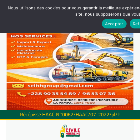
Nous utilisons des cookies pour vous garantir la meilleure expérienc
site, nous supposerons que vous 
Accepter
Ref
Récépissé HAAC N°0062/HAAC/07-2022/pl/P
Skip
to
content