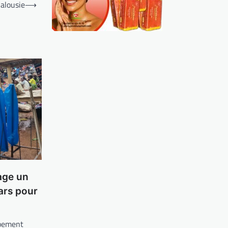
jalousie
⟶
age un
lars pour
ppement