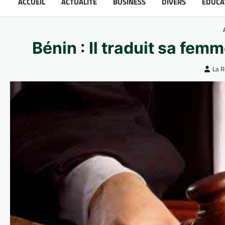
ACCUEIL
ACTUALITÉ
BUSINESS
DIVERS
ÉDUCA
Bénin : Il traduit sa fe
La R