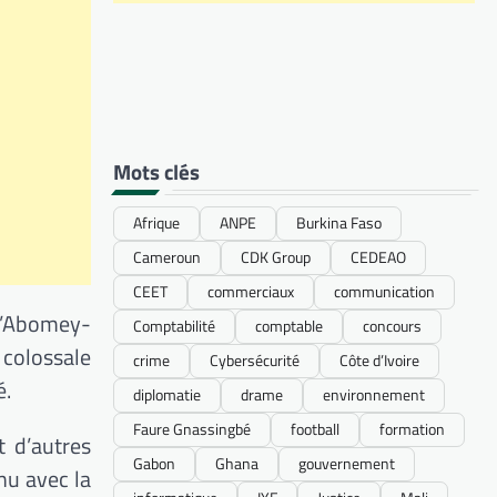
Mots clés
Afrique
ANPE
Burkina Faso
Cameroun
CDK Group
CEDEAO
CEET
commerciaux
communication
’Abomey-
Comptabilité
comptable
concours
 colossale
crime
Cybersécurité
Côte d’Ivoire
é.
diplomatie
drame
environnement
Faure Gnassingbé
football
formation
t d’autres
Gabon
Ghana
gouvernement
nu avec la