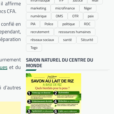
informatique
IYF
Justice
Mali
il affirme
marketing
microfinance
Niger
ncs CFA.
numérique
OMS
OTR
paix
 confié en
PIA
Police
politique
RDC
ependant,
recrutement
ressources humaines
séparation
réseaux sociaux
santé
Sécurité
Togo
tournement
SAVON NATUREL DU CENTRE DU
MONDE
ques
et du
 d’autres