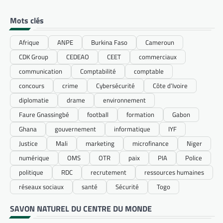
Mots clés
Afrique
ANPE
Burkina Faso
Cameroun
CDK Group
CEDEAO
CEET
commerciaux
communication
Comptabilité
comptable
concours
crime
Cybersécurité
Côte d’Ivoire
diplomatie
drame
environnement
Faure Gnassingbé
football
formation
Gabon
Ghana
gouvernement
informatique
IYF
Justice
Mali
marketing
microfinance
Niger
numérique
OMS
OTR
paix
PIA
Police
politique
RDC
recrutement
ressources humaines
réseaux sociaux
santé
Sécurité
Togo
SAVON NATUREL DU CENTRE DU MONDE