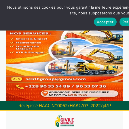
Nous utilisons des cookies pour vous garantir la meilleure expérienc
site, nous supposerons que vous 
Accepter
Ref
Récépissé HAAC N°0062/HAAC/07-2022/pl/P
Skip
to
content