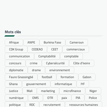
Mots clés
Afrique
ANPE
Burkina Faso
Cameroun
CDK Group
CEDEAO
CEET
commerciaux
communication
Comptabilité
comptable
concours
crime
Cybersécurité
Côte d’Ivoire
diplomatie
drame
environnement
Faure Gnassingbé
football
formation
Gabon
Ghana
gouvernement
informatique
IYF
Justice
Mali
marketing
microfinance
Niger
numérique
OMS
OTR
paix
PIA
Police
politique
RDC
recrutement
ressources humaines