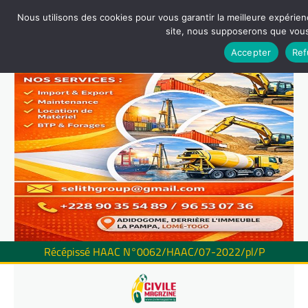
Nous utilisons des cookies pour vous garantir la meilleure expérienc
site, nous supposerons que vous 
Accepter
Ref
Récépissé HAAC N°0062/HAAC/07-2022/pl/P
Skip
to
content