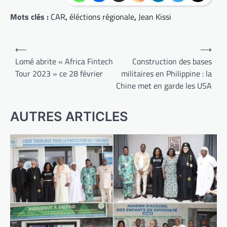
Mots clés :
CAR
,
éléctions régionale
,
Jean Kissi
Navigation
⟵
⟶
de
Lomé abrite « Africa Fintech
Construction des bases
Tour 2023 » ce 28 février
militaires en Philippine : la
l’article
Chine met en garde les USA
AUTRES ARTICLES