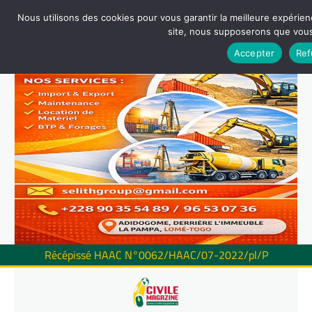
Nous utilisons des cookies pour vous garantir la meilleure expérienc
site, nous supposerons que vous 
Accepter
Ref
Récépissé HAAC N°0062/HAAC/07-2022/pl/P
Skip
to
content