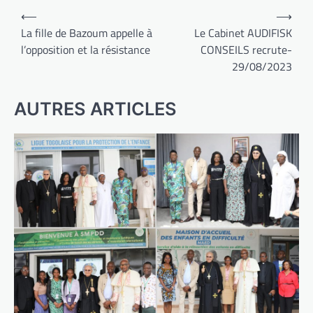
Navigation
⟵
⟶
de
La fille de Bazoum appelle à
Le Cabinet AUDIFISK
l’opposition et la résistance
CONSEILS recrute-
l’article
29/08/2023
AUTRES ARTICLES