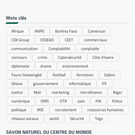
Mots clés
Afrique
ANPE
Burkina Faso
Cameroun
CDK Group
CEDEAO
CEET
commerciaux
communication
Comptabilité
comptable
concours
crime
Cybersécurité
Côte d’Ivoire
diplomatie
drame
environnement
Faure Gnassingbé
football
formation
Gabon
Ghana
gouvernement
informatique
IYF
Justice
Mali
marketing
microfinance
Niger
numérique
OMS
OTR
paix
PIA
Police
politique
RDC
recrutement
ressources humaines
réseaux sociaux
santé
Sécurité
Togo
SAVON NATUREL DU CENTRE DU MONDE