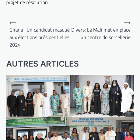
projet de résolution
Navigation
⟵
⟶
de
Ghana : Un candidat masqué
Divers: Le Mali met en place
aux élections présidentielles
un centre de sorcellerie
l’article
2024
AUTRES ARTICLES