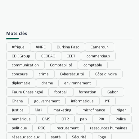
Mots clés
Afrique
ANPE
Burkina Faso
Cameroun
CDK Group
CEDEAO
CEET
commerciaux
communication
Comptabilité
comptable
concours
crime
Cybersécurité
Côte d’Ivoire
diplomatie
drame
environnement
Faure Gnassingbé
football
formation
Gabon
Ghana
gouvernement
informatique
IYF
Justice
Mali
marketing
microfinance
Niger
numérique
OMS
OTR
paix
PIA
Police
politique
RDC
recrutement
ressources humaines
réseaux sociaux
santé
Sécurité
Togo