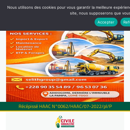
Nous utilisons des cookies pour vous garantir la meilleure expérienc
site, nous supposerons que vous 
Accepter
Ref
Récépissé HAAC N°0062/HAAC/07-2022/pl/P
Skip
to
content