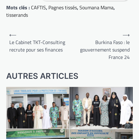
Mots clés :
CAFTIS
,
Pagnes tissés
,
Soumana Mama
,
tisserands
Navigation
⟵
⟶
de
Le Cabinet TKT-Consulting
Burkina Faso : le
recrute pour ses finances
gouvernement suspend
l’article
France 24
AUTRES ARTICLES