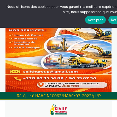
Nous utilisons des cookies pour vous garantir la meilleure expérienc
site, nous supposerons que vous 
Accepter
Ref
Récépissé HAAC N°0062/HAAC/07-2022/pl/P
Skip
to
content