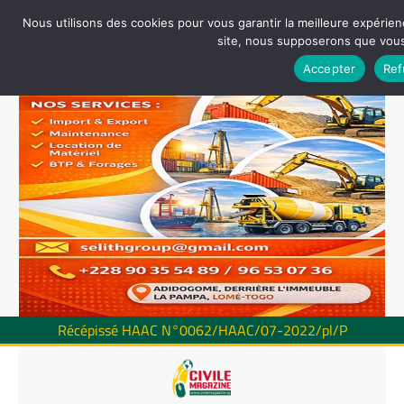
Nous utilisons des cookies pour vous garantir la meilleure expérienc
site, nous supposerons que vous 
Accepter
Ref
Récépissé HAAC N°0062/HAAC/07-2022/pl/P
Skip
to
content