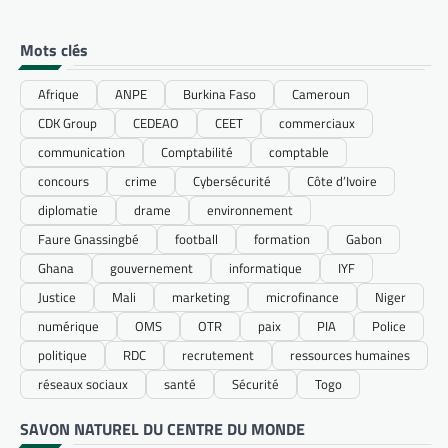
Mots clés
Afrique
ANPE
Burkina Faso
Cameroun
CDK Group
CEDEAO
CEET
commerciaux
communication
Comptabilité
comptable
concours
crime
Cybersécurité
Côte d’Ivoire
diplomatie
drame
environnement
Faure Gnassingbé
football
formation
Gabon
Ghana
gouvernement
informatique
IYF
Justice
Mali
marketing
microfinance
Niger
numérique
OMS
OTR
paix
PIA
Police
politique
RDC
recrutement
ressources humaines
réseaux sociaux
santé
Sécurité
Togo
SAVON NATUREL DU CENTRE DU MONDE