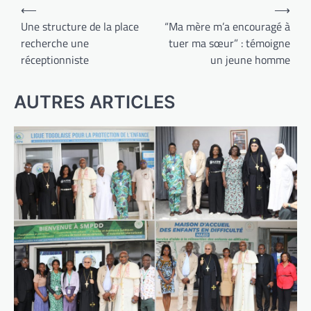
Navigation
⟵
⟶
de
Une structure de la place
“Ma mère m’a encouragé à
recherche une
tuer ma sœur” : témoigne
l’article
réceptionniste
un jeune homme
AUTRES ARTICLES