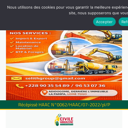
Nous utilisons des cookies pour vous garantir la meilleure expérienc
site, nous supposerons que vous 
Accepter
Ref
Récépissé HAAC N°0062/HAAC/07-2022/pl/P
Skip
to
content