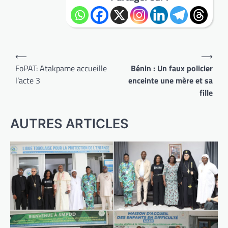
Navigation
⟵
⟶
de
FoPAT: Atakpame accueille
Bénin : Un faux policier
l’acte 3
enceinte une mère et sa
l’article
fille
AUTRES ARTICLES