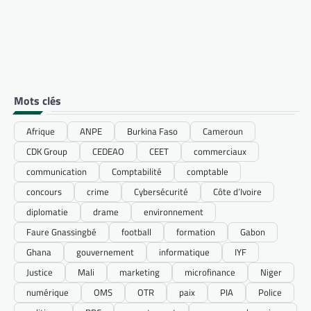
Mots clés
Afrique
ANPE
Burkina Faso
Cameroun
CDK Group
CEDEAO
CEET
commerciaux
communication
Comptabilité
comptable
concours
crime
Cybersécurité
Côte d’Ivoire
diplomatie
drame
environnement
Faure Gnassingbé
football
formation
Gabon
Ghana
gouvernement
informatique
IYF
Justice
Mali
marketing
microfinance
Niger
numérique
OMS
OTR
paix
PIA
Police