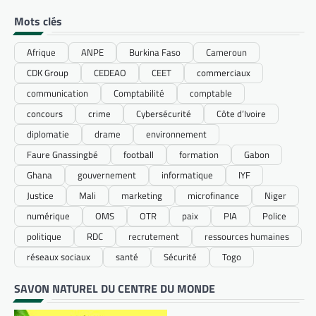
Mots clés
Afrique
ANPE
Burkina Faso
Cameroun
CDK Group
CEDEAO
CEET
commerciaux
communication
Comptabilité
comptable
concours
crime
Cybersécurité
Côte d’Ivoire
diplomatie
drame
environnement
Faure Gnassingbé
football
formation
Gabon
Ghana
gouvernement
informatique
IYF
Justice
Mali
marketing
microfinance
Niger
numérique
OMS
OTR
paix
PIA
Police
politique
RDC
recrutement
ressources humaines
réseaux sociaux
santé
Sécurité
Togo
SAVON NATUREL DU CENTRE DU MONDE