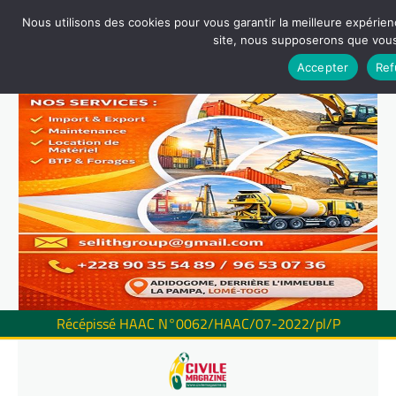
Nous utilisons des cookies pour vous garantir la meilleure expérienc
site, nous supposerons que vous 
Accepter
Ref
Récépissé HAAC N°0062/HAAC/07-2022/pl/P
Skip
to
content