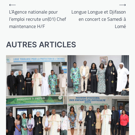
Navigation
⟵
⟶
de
L’Agence nationale pour
Longue Longue et Djifason
l’emploi recrute un(01) Chef
en concert ce Samedi à
l’article
maintenance H/F
Lomé
AUTRES ARTICLES