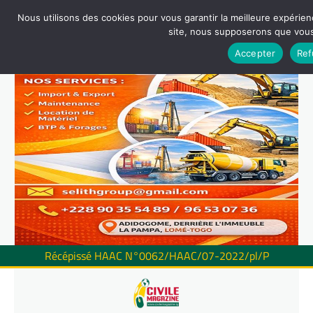
Nous utilisons des cookies pour vous garantir la meilleure expérienc
site, nous supposerons que vous 
Accepter
Ref
Récépissé HAAC N°0062/HAAC/07-2022/pl/P
Skip
to
content