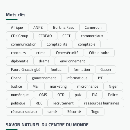
Mots clés
Afrique
ANPE
Burkina Faso
Cameroun
CDK Group
CEDEAO
CEET
commerciaux
communication
Comptabilité
comptable
concours
crime
Cybersécurité
Côte d’Ivoire
diplomatie
drame
environnement
Faure Gnassingbé
football
formation
Gabon
Ghana
gouvernement
informatique
IYF
Justice
Mali
marketing
microfinance
Niger
numérique
OMS
OTR
paix
PIA
Police
politique
RDC
recrutement
ressources humaines
réseaux sociaux
santé
Sécurité
Togo
SAVON NATUREL DU CENTRE DU MONDE