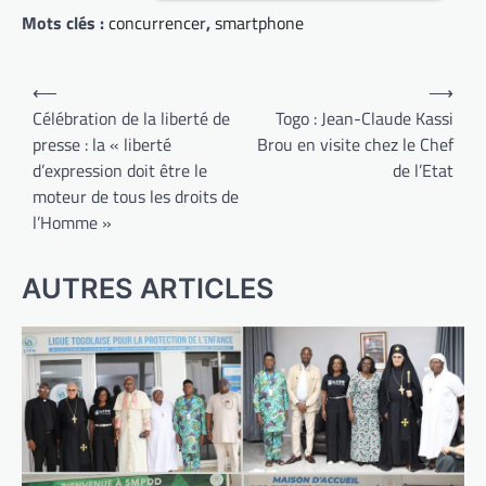
Mots clés :
concurrencer
,
smartphone
Navigation
⟵
⟶
de
Célébration de la liberté de
Togo : Jean-Claude Kassi
presse : la « liberté
Brou en visite chez le Chef
l’article
d’expression doit être le
de l’Etat
moteur de tous les droits de
l’Homme »
AUTRES ARTICLES