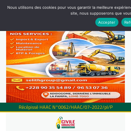
Nous utilisons des cookies pour vous garantir la meilleure expérienc
site, nous supposerons que vous 
Accepter
Ref
Récépissé HAAC N°0062/HAAC/07-2022/pl/P
Skip
to
content