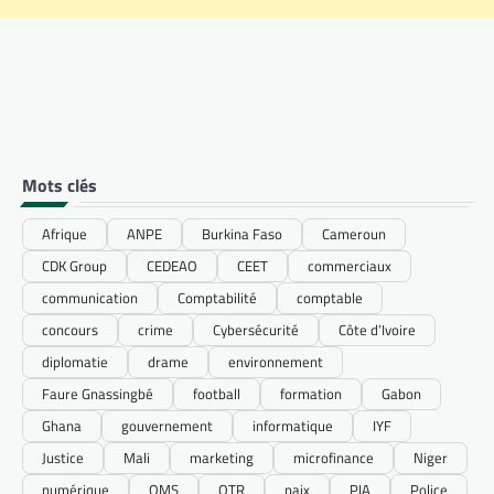
Mots clés
Afrique
ANPE
Burkina Faso
Cameroun
CDK Group
CEDEAO
CEET
commerciaux
communication
Comptabilité
comptable
concours
crime
Cybersécurité
Côte d’Ivoire
diplomatie
drame
environnement
Faure Gnassingbé
football
formation
Gabon
Ghana
gouvernement
informatique
IYF
Justice
Mali
marketing
microfinance
Niger
numérique
OMS
OTR
paix
PIA
Police