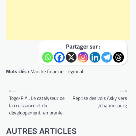
Partager sur :
Mots clés :
Marché financier régional
Navigation
⟵
⟶
de
Togo/PIA : Le catalyseur de
Reprise des vols Asky vers
la croissance et du
Johannesburg
l’article
développement, en branle
AUTRES ARTICLES