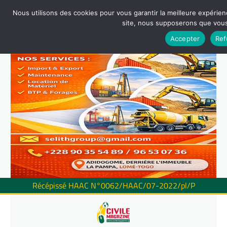
Nous utilisons des cookies pour vous garantir la meilleure expérienc
site, nous supposerons que vous 
Accepter
Ref
Récépissé HAAC N°0062/HAAC/07-2022/pl/P
Skip
to
content