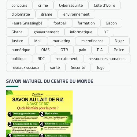
concours
crime
Cybersécurité
Côte d’Ivoire
diplomatie
drame
environnement
Faure Gnassingbé
football
formation
Gabon
Ghana
gouvernement
informatique
IYF
Justice
Mali
marketing
microfinance
Niger
numérique
OMS
OTR
paix
PIA
Police
politique
RDC
recrutement
ressources humaines
réseaux sociaux
santé
Sécurité
Togo
SAVON NATUREL DU CENTRE DU MONDE