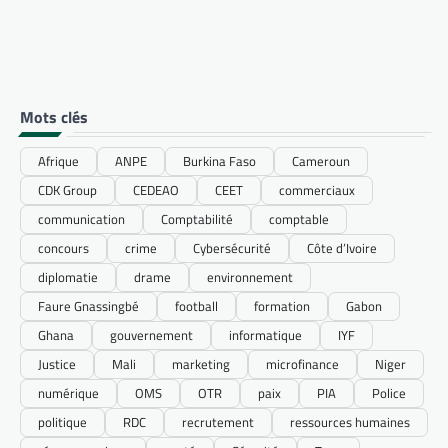
Mots clés
Afrique
ANPE
Burkina Faso
Cameroun
CDK Group
CEDEAO
CEET
commerciaux
communication
Comptabilité
comptable
concours
crime
Cybersécurité
Côte d’Ivoire
diplomatie
drame
environnement
Faure Gnassingbé
football
formation
Gabon
Ghana
gouvernement
informatique
IYF
Justice
Mali
marketing
microfinance
Niger
numérique
OMS
OTR
paix
PIA
Police
politique
RDC
recrutement
ressources humaines