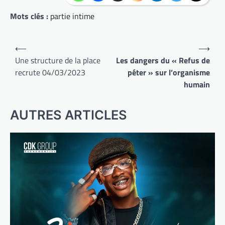
Mots clés :
partie intime
Navigation
⟵
⟶
de
Une structure de la place
Les dangers du « Refus de
recrute 04/03/2023
péter » sur l’organisme
l’article
humain
AUTRES ARTICLES