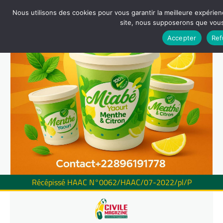
Nous utilisons des cookies pour vous garantir la meilleure expérienc
site, nous supposerons que vous 
Accepter
Ref
Récépissé HAAC N°0062/HAAC/07-2022/pl/P
Skip
to
content