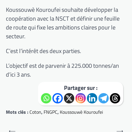
Koussouwè Kouroufei souhaite développer la
coopération avec la NSCT et définir une feuille
de route qui fixe les ambitions claires pour le
secteur.
C’est l’intérêt des deux parties.
L’objectif est de parvenir à 225.000 tonnes/an
d’ici 3 ans.
Partager sur :
Mots clés :
Coton
,
FNGPC
,
Koussouwè Kouroufei
Navigation
⟵
⟶