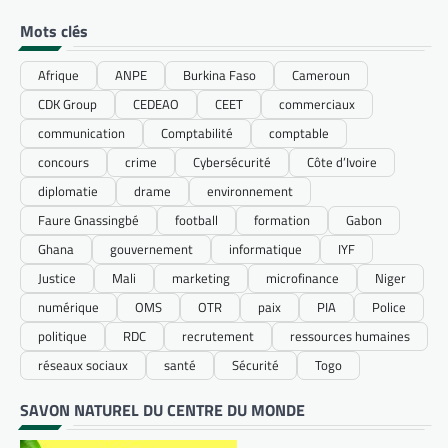
Mots clés
Afrique
ANPE
Burkina Faso
Cameroun
CDK Group
CEDEAO
CEET
commerciaux
communication
Comptabilité
comptable
concours
crime
Cybersécurité
Côte d’Ivoire
diplomatie
drame
environnement
Faure Gnassingbé
football
formation
Gabon
Ghana
gouvernement
informatique
IYF
Justice
Mali
marketing
microfinance
Niger
numérique
OMS
OTR
paix
PIA
Police
politique
RDC
recrutement
ressources humaines
réseaux sociaux
santé
Sécurité
Togo
SAVON NATUREL DU CENTRE DU MONDE