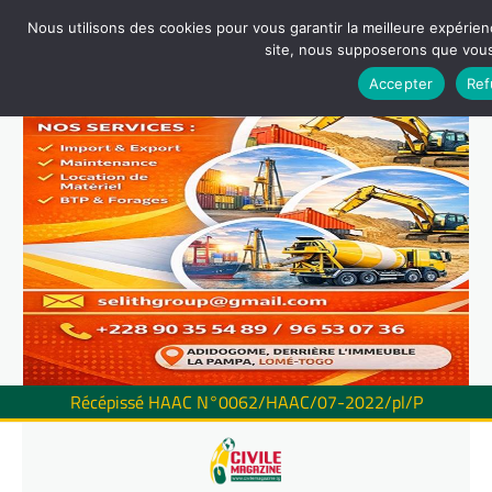
Nous utilisons des cookies pour vous garantir la meilleure expérienc
site, nous supposerons que vous 
Accepter
Ref
Récépissé HAAC N°0062/HAAC/07-2022/pl/P
Skip
to
content