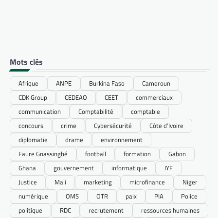
Mots clés
Afrique
ANPE
Burkina Faso
Cameroun
CDK Group
CEDEAO
CEET
commerciaux
communication
Comptabilité
comptable
concours
crime
Cybersécurité
Côte d’Ivoire
diplomatie
drame
environnement
Faure Gnassingbé
football
formation
Gabon
Ghana
gouvernement
informatique
IYF
Justice
Mali
marketing
microfinance
Niger
numérique
OMS
OTR
paix
PIA
Police
politique
RDC
recrutement
ressources humaines