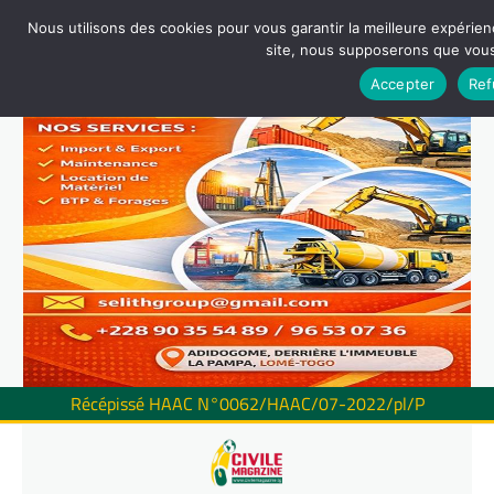
Nous utilisons des cookies pour vous garantir la meilleure expérienc
site, nous supposerons que vous 
Accepter
Ref
Récépissé HAAC N°0062/HAAC/07-2022/pl/P
Skip
to
content