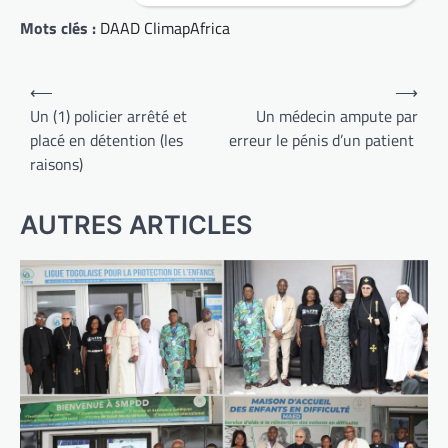
Mots clés :
DAAD ClimapAfrica
Navigation
⟵
⟶
de
Un (1) policier arrêté et
Un médecin ampute par
placé en détention (les
erreur le pénis d’un patient
l’article
raisons)
AUTRES ARTICLES