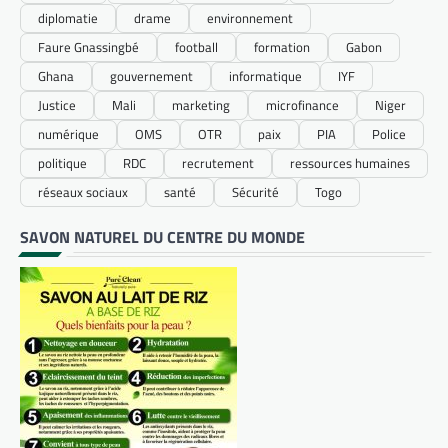
diplomatie
drame
environnement
Faure Gnassingbé
football
formation
Gabon
Ghana
gouvernement
informatique
IYF
Justice
Mali
marketing
microfinance
Niger
numérique
OMS
OTR
paix
PIA
Police
politique
RDC
recrutement
ressources humaines
réseaux sociaux
santé
Sécurité
Togo
SAVON NATUREL DU CENTRE DU MONDE