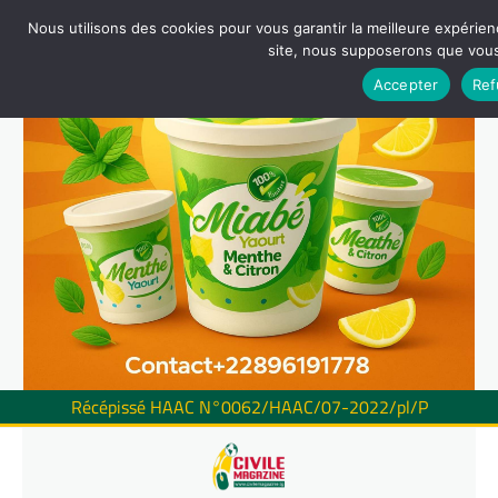
Nous utilisons des cookies pour vous garantir la meilleure expérienc
site, nous supposerons que vous 
Accepter
Ref
Récépissé HAAC N°0062/HAAC/07-2022/pl/P
Skip
to
content