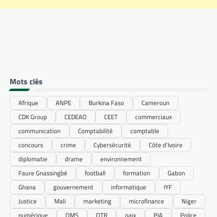
Mots clés
Afrique
ANPE
Burkina Faso
Cameroun
CDK Group
CEDEAO
CEET
commerciaux
communication
Comptabilité
comptable
concours
crime
Cybersécurité
Côte d’Ivoire
diplomatie
drame
environnement
Faure Gnassingbé
football
formation
Gabon
Ghana
gouvernement
informatique
IYF
Justice
Mali
marketing
microfinance
Niger
numérique
OMS
OTR
paix
PIA
Police