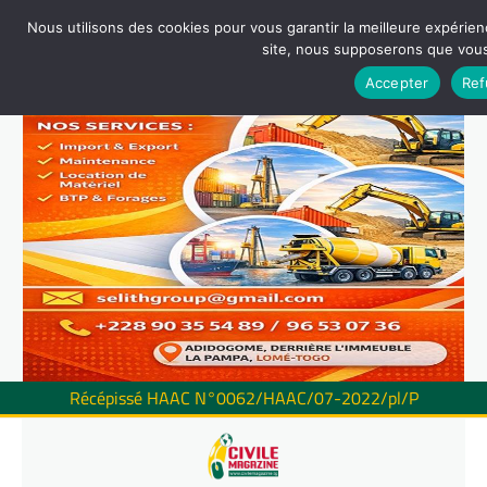
Nous utilisons des cookies pour vous garantir la meilleure expérienc
site, nous supposerons que vous 
Accepter
Ref
Récépissé HAAC N°0062/HAAC/07-2022/pl/P
Skip
to
content