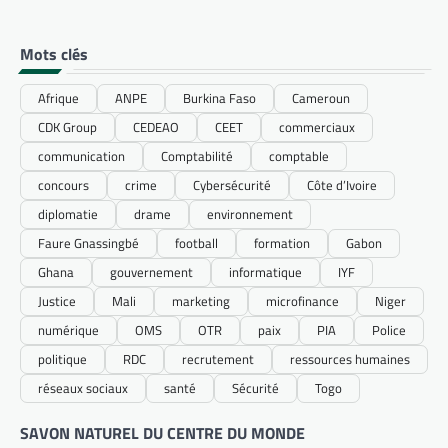
Mots clés
Afrique
ANPE
Burkina Faso
Cameroun
CDK Group
CEDEAO
CEET
commerciaux
communication
Comptabilité
comptable
concours
crime
Cybersécurité
Côte d’Ivoire
diplomatie
drame
environnement
Faure Gnassingbé
football
formation
Gabon
Ghana
gouvernement
informatique
IYF
Justice
Mali
marketing
microfinance
Niger
numérique
OMS
OTR
paix
PIA
Police
politique
RDC
recrutement
ressources humaines
réseaux sociaux
santé
Sécurité
Togo
SAVON NATUREL DU CENTRE DU MONDE