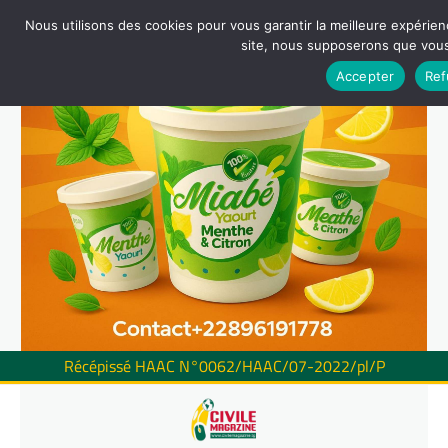
Nous utilisons des cookies pour vous garantir la meilleure expérienc
site, nous supposerons que vous 
Accepter
Ref
Récépissé HAAC N°0062/HAAC/07-2022/pl/P
Skip
to
content