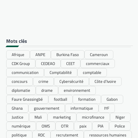
Mots clés
Afrique
ANPE
Burkina Faso
Cameroun
CDK Group
CEDEAO
CEET
commerciaux
communication
Comptabilité
comptable
concours
crime
Cybersécurité
Côte d’Ivoire
diplomatie
drame
environnement
Faure Gnassingbé
football
formation
Gabon
Ghana
gouvernement
informatique
IYF
Justice
Mali
marketing
microfinance
Niger
numérique
OMS
OTR
paix
PIA
Police
politique
RDC
recrutement
ressources humaines