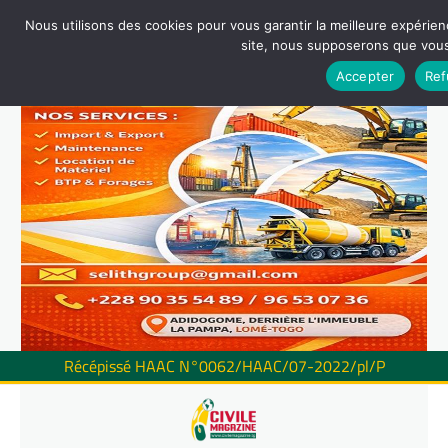
Nous utilisons des cookies pour vous garantir la meilleure expérienc
site, nous supposerons que vous 
Accepter
Ref
Récépissé HAAC N°0062/HAAC/07-2022/pl/P
Skip
to
content