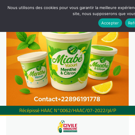
Nous utilisons des cookies pour vous garantir la meilleure expérienc
site, nous supposerons que vous 
Accepter
Ref
Récépissé HAAC N°0062/HAAC/07-2022/pl/P
Skip
to
content