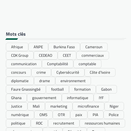
Mots clés
Afrique
ANPE
Burkina Faso
Cameroun
CDK Group
CEDEAO
CEET
commerciaux
communication
Comptabilité
comptable
concours
crime
Cybersécurité
Côte d’Ivoire
diplomatie
drame
environnement
Faure Gnassingbé
football
formation
Gabon
Ghana
gouvernement
informatique
IYF
Justice
Mali
marketing
microfinance
Niger
numérique
OMS
OTR
paix
PIA
Police
politique
RDC
recrutement
ressources humaines