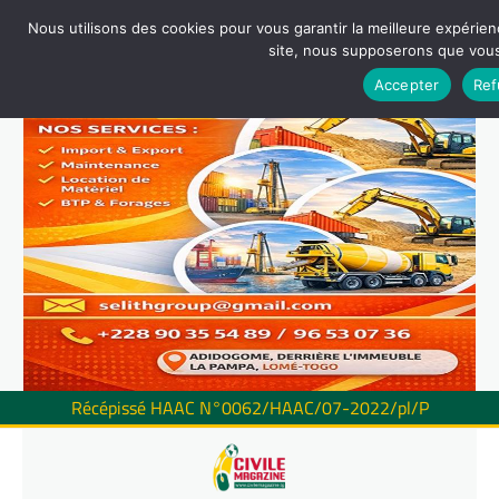
Nous utilisons des cookies pour vous garantir la meilleure expérienc
site, nous supposerons que vous 
Accepter
Ref
Récépissé HAAC N°0062/HAAC/07-2022/pl/P
Skip
to
content