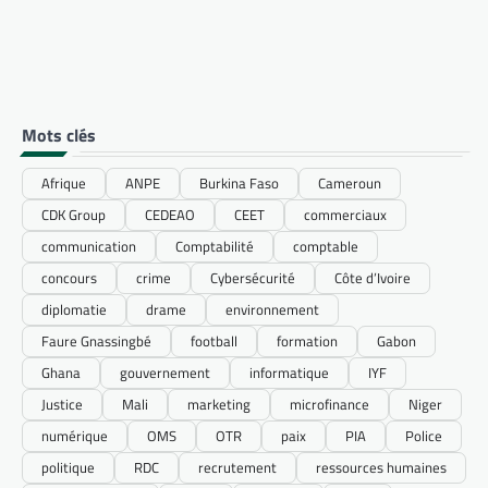
Mots clés
Afrique
ANPE
Burkina Faso
Cameroun
CDK Group
CEDEAO
CEET
commerciaux
communication
Comptabilité
comptable
concours
crime
Cybersécurité
Côte d’Ivoire
diplomatie
drame
environnement
Faure Gnassingbé
football
formation
Gabon
Ghana
gouvernement
informatique
IYF
Justice
Mali
marketing
microfinance
Niger
numérique
OMS
OTR
paix
PIA
Police
politique
RDC
recrutement
ressources humaines