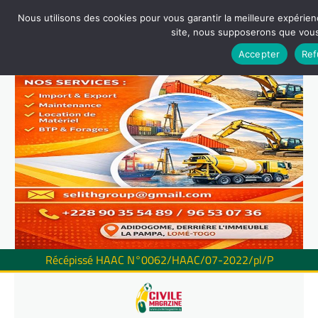
Nous utilisons des cookies pour vous garantir la meilleure expérienc
site, nous supposerons que vous 
Accepter
Ref
Récépissé HAAC N°0062/HAAC/07-2022/pl/P
Skip
to
content