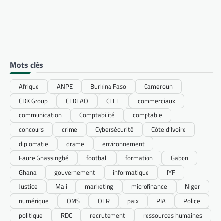
Mots clés
Afrique
ANPE
Burkina Faso
Cameroun
CDK Group
CEDEAO
CEET
commerciaux
communication
Comptabilité
comptable
concours
crime
Cybersécurité
Côte d’Ivoire
diplomatie
drame
environnement
Faure Gnassingbé
football
formation
Gabon
Ghana
gouvernement
informatique
IYF
Justice
Mali
marketing
microfinance
Niger
numérique
OMS
OTR
paix
PIA
Police
politique
RDC
recrutement
ressources humaines