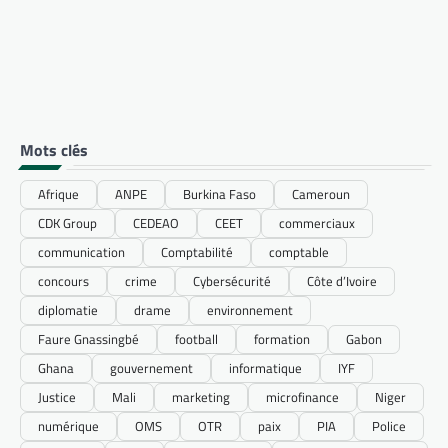
Mots clés
Afrique
ANPE
Burkina Faso
Cameroun
CDK Group
CEDEAO
CEET
commerciaux
communication
Comptabilité
comptable
concours
crime
Cybersécurité
Côte d’Ivoire
diplomatie
drame
environnement
Faure Gnassingbé
football
formation
Gabon
Ghana
gouvernement
informatique
IYF
Justice
Mali
marketing
microfinance
Niger
numérique
OMS
OTR
paix
PIA
Police