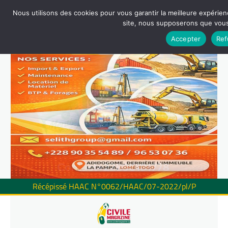
Nous utilisons des cookies pour vous garantir la meilleure expérienc
site, nous supposerons que vous 
Accepter
Ref
Récépissé HAAC N°0062/HAAC/07-2022/pl/P
Skip
to
content