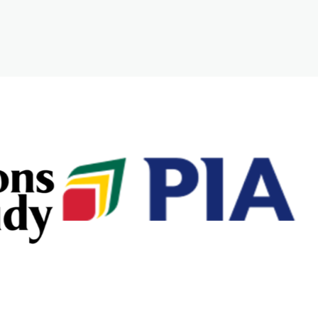
Let's chat on WhatsApp
Bienvenue sur civilemagazine ,
dites nous en quoi nous
pouvons vous aidez
03:06