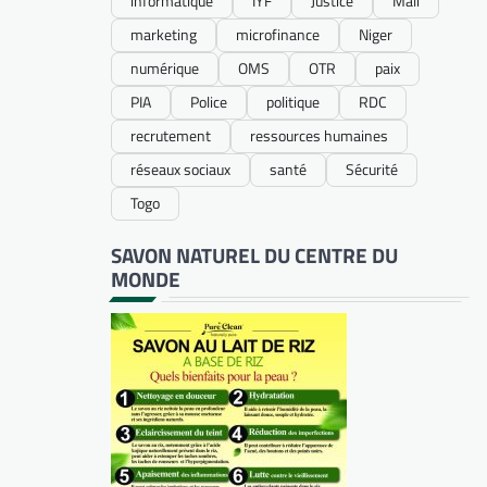
informatique
IYF
Justice
Mali
marketing
microfinance
Niger
numérique
OMS
OTR
paix
PIA
Police
politique
RDC
recrutement
ressources humaines
réseaux sociaux
santé
Sécurité
Togo
SAVON NATUREL DU CENTRE DU
MONDE