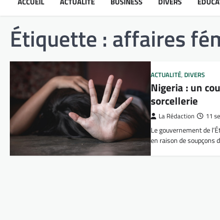
ACCUEIL
ACTUALITÉ
BUSINESS
DIVERS
ÉDUCA
Étiquette :
affaires fé
ACTUALITÉ
,
DIVERS
Nigeria : un co
sorcellerie
La Rédaction
11 s
Le gouvernement de l’Éta
en raison de soupçons 