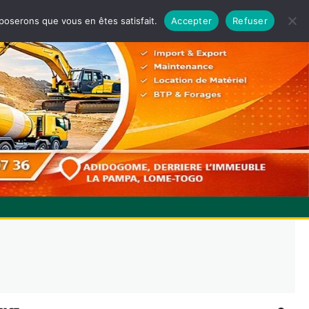
pposerons que vous en êtes satisfait.
Accepter
Refuser