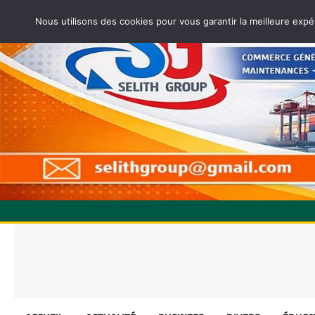
Nous utilisons des cookies pour vous garantir la meilleure expé
Skip
to
content