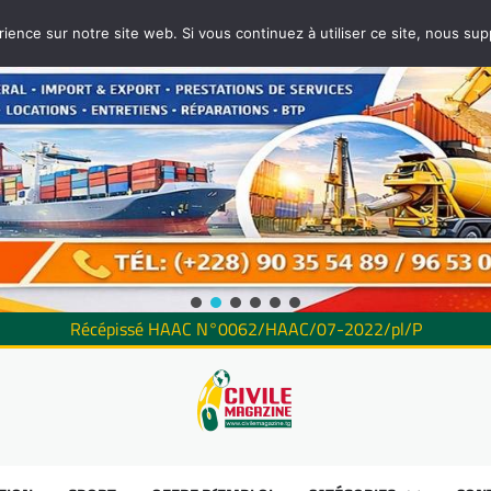
rience sur notre site web. Si vous continuez à utiliser ce site, nous su
Récépissé HAAC N°0062/HAAC/07-2022/pl/P