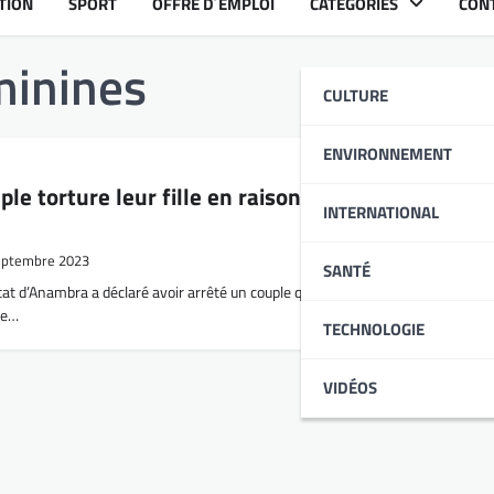
TION
SPORT
OFFRE D´EMPLOI
CATÉGORIES
CON
minines
CULTURE
ENVIRONNEMENT
uple torture leur fille en raison de soupçons de
INTERNATIONAL
eptembre 2023
SANTÉ
t d’Anambra a déclaré avoir arrêté un couple qui avait affamé leur fille de ci
de…
TECHNOLOGIE
VIDÉOS