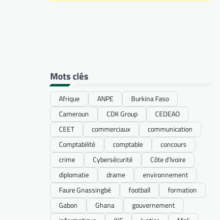
Mots clés
Afrique
ANPE
Burkina Faso
Cameroun
CDK Group
CEDEAO
CEET
commerciaux
communication
Comptabilité
comptable
concours
crime
Cybersécurité
Côte d’Ivoire
diplomatie
drame
environnement
Faure Gnassingbé
football
formation
Gabon
Ghana
gouvernement