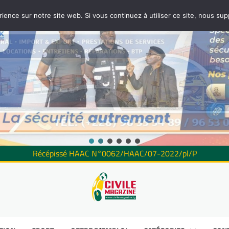
rience sur notre site web. Si vous continuez à utiliser ce site, nous su
Récépissé HAAC N°0062/HAAC/07-2022/pl/P