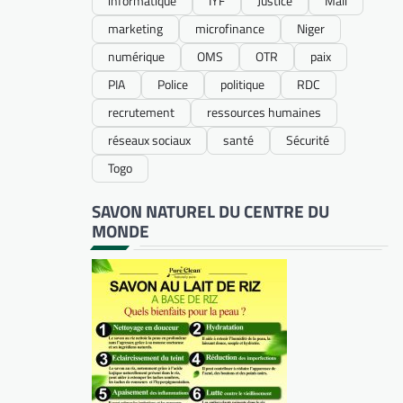
informatique
IYF
Justice
Mali
marketing
microfinance
Niger
numérique
OMS
OTR
paix
PIA
Police
politique
RDC
recrutement
ressources humaines
réseaux sociaux
santé
Sécurité
Togo
SAVON NATUREL DU CENTRE DU
MONDE