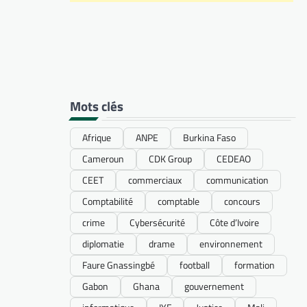
Mots clés
Afrique
ANPE
Burkina Faso
Cameroun
CDK Group
CEDEAO
CEET
commerciaux
communication
Comptabilité
comptable
concours
crime
Cybersécurité
Côte d’Ivoire
diplomatie
drame
environnement
Faure Gnassingbé
football
formation
Gabon
Ghana
gouvernement