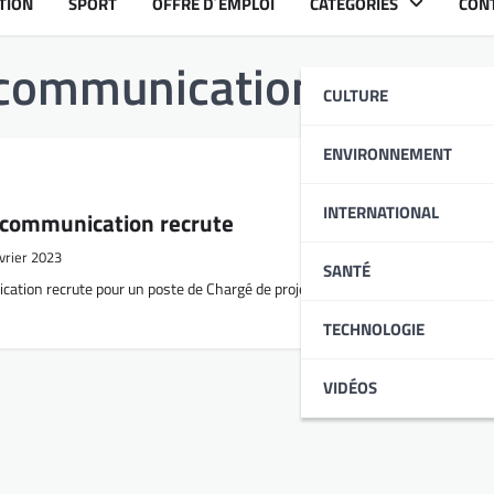
TION
SPORT
OFFRE D´EMPLOI
CATÉGORIES
CON
 communication
CULTURE
ENVIRONNEMENT
INTERNATIONAL
 communication recrute
vrier 2023
SANTÉ
ation recrute pour un poste de Chargé de projets communication et événem
TECHNOLOGIE
VIDÉOS