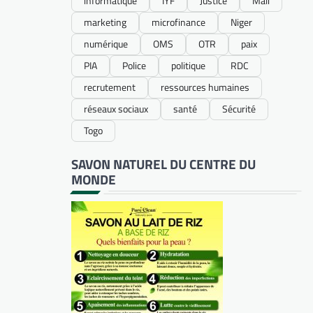
informatique
IYF
Justice
Mali
marketing
microfinance
Niger
numérique
OMS
OTR
paix
PIA
Police
politique
RDC
recrutement
ressources humaines
réseaux sociaux
santé
Sécurité
Togo
SAVON NATUREL DU CENTRE DU
MONDE