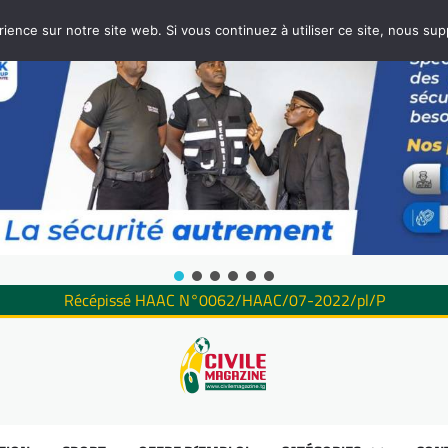
rience sur notre site web. Si vous continuez à utiliser ce site, nous su
Récépissé HAAC N°0062/HAAC/07-2022/pl/P