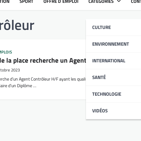
TION
SPORT
OFFRE D´EMPLOI
CATÉGORIES
CON
rôleur
CULTURE
ENVIRONNEMENT
MPLOIS
de la place recherche un Agent Contrôleur
INTERNATIONAL
ctobre 2023
SANTÉ
che d’un Agent Contrôleur H/F ayant les qualifications suivantes : Être âgé(
ulaire d’un Diplôme …
TECHNOLOGIE
VIDÉOS