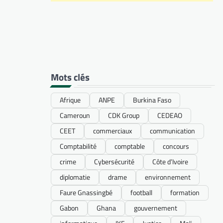
Mots clés
Afrique
ANPE
Burkina Faso
Cameroun
CDK Group
CEDEAO
CEET
commerciaux
communication
Comptabilité
comptable
concours
crime
Cybersécurité
Côte d’Ivoire
diplomatie
drame
environnement
Faure Gnassingbé
football
formation
Gabon
Ghana
gouvernement