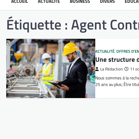
ACCUEIL
ACTUALITÉ
BUSINESS
DIVERS
ÉDUCA
Étiquette :
Agent Cont
ACTUALITÉ
,
OFFRES D'E
Une structure 
La Rédaction
11 o
Nous sommes à la recher
25 ans au plus; Être tit