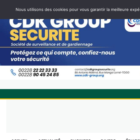
Nous utilisons des cookies pour vous garantir la meilleure expé
Skip
to
content