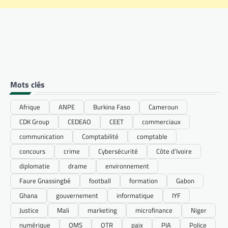
Mots clés
Afrique
ANPE
Burkina Faso
Cameroun
CDK Group
CEDEAO
CEET
commerciaux
communication
Comptabilité
comptable
concours
crime
Cybersécurité
Côte d’Ivoire
diplomatie
drame
environnement
Faure Gnassingbé
football
formation
Gabon
Ghana
gouvernement
informatique
IYF
Justice
Mali
marketing
microfinance
Niger
numérique
OMS
OTR
paix
PIA
Police