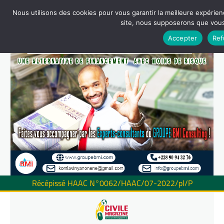
Nous utilisons des cookies pour vous garantir la meilleure expérienc
site, nous supposerons que vous 
Accepter
Ref
Récépissé HAAC N°0062/HAAC/07-2022/pl/P
Skip
to
content