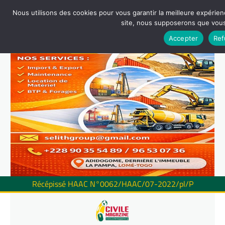
Nous utilisons des cookies pour vous garantir la meilleure expérienc
site, nous supposerons que vous 
Accepter
Ref
Récépissé HAAC N°0062/HAAC/07-2022/pl/P
Skip
to
content