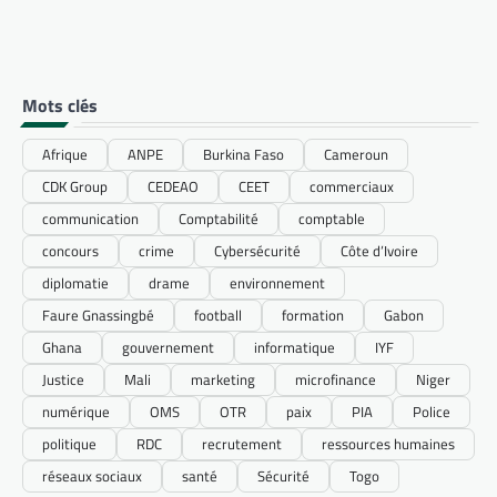
Mots clés
Afrique
ANPE
Burkina Faso
Cameroun
CDK Group
CEDEAO
CEET
commerciaux
communication
Comptabilité
comptable
concours
crime
Cybersécurité
Côte d’Ivoire
diplomatie
drame
environnement
Faure Gnassingbé
football
formation
Gabon
Ghana
gouvernement
informatique
IYF
Justice
Mali
marketing
microfinance
Niger
numérique
OMS
OTR
paix
PIA
Police
politique
RDC
recrutement
ressources humaines
réseaux sociaux
santé
Sécurité
Togo