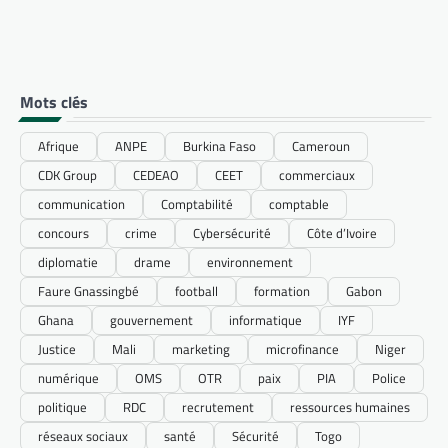
Mots clés
Afrique
ANPE
Burkina Faso
Cameroun
CDK Group
CEDEAO
CEET
commerciaux
communication
Comptabilité
comptable
concours
crime
Cybersécurité
Côte d’Ivoire
diplomatie
drame
environnement
Faure Gnassingbé
football
formation
Gabon
Ghana
gouvernement
informatique
IYF
Justice
Mali
marketing
microfinance
Niger
numérique
OMS
OTR
paix
PIA
Police
politique
RDC
recrutement
ressources humaines
réseaux sociaux
santé
Sécurité
Togo