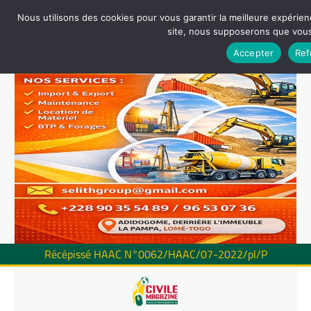
Nous utilisons des cookies pour vous garantir la meilleure expérienc
site, nous supposerons que vous 
Accepter
Ref
Récépissé HAAC N°0062/HAAC/07-2022/pl/P
Skip
to
content