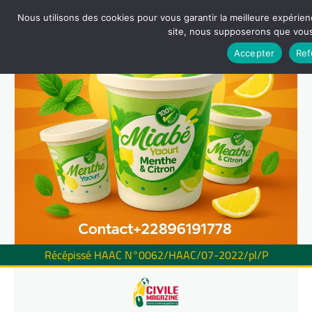
Nous utilisons des cookies pour vous garantir la meilleure expérienc
site, nous supposerons que vous 
Accepter
Ref
Récépissé HAAC N°0062/HAAC/07-2022/pl/P
Skip
to
content