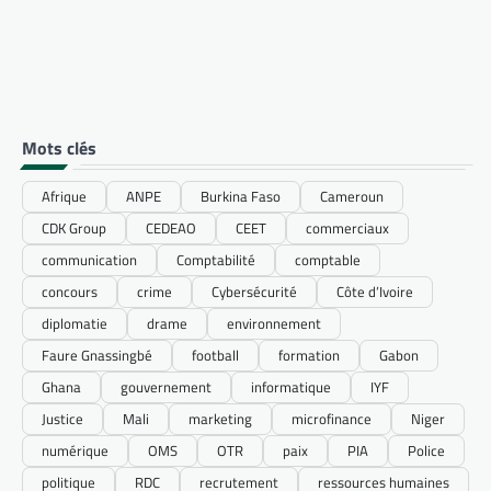
Mots clés
Afrique
ANPE
Burkina Faso
Cameroun
CDK Group
CEDEAO
CEET
commerciaux
communication
Comptabilité
comptable
concours
crime
Cybersécurité
Côte d’Ivoire
diplomatie
drame
environnement
Faure Gnassingbé
football
formation
Gabon
Ghana
gouvernement
informatique
IYF
Justice
Mali
marketing
microfinance
Niger
numérique
OMS
OTR
paix
PIA
Police
politique
RDC
recrutement
ressources humaines