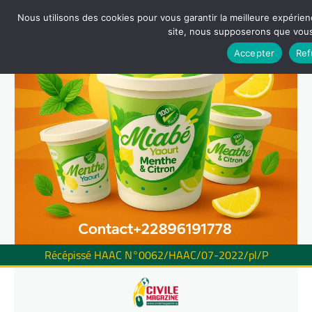
Nous utilisons des cookies pour vous garantir la meilleure expérienc
site, nous supposerons que vous 
Accepter
Ref
Récépissé HAAC N°0062/HAAC/07-2022/pl/P
Skip
to
content