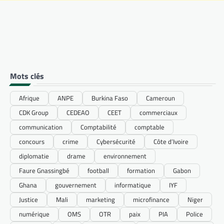
Mots clés
Afrique
ANPE
Burkina Faso
Cameroun
CDK Group
CEDEAO
CEET
commerciaux
communication
Comptabilité
comptable
concours
crime
Cybersécurité
Côte d’Ivoire
diplomatie
drame
environnement
Faure Gnassingbé
football
formation
Gabon
Ghana
gouvernement
informatique
IYF
Justice
Mali
marketing
microfinance
Niger
numérique
OMS
OTR
paix
PIA
Police