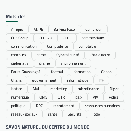
Mots clés
Afrique
ANPE
Burkina Faso
Cameroun
CDK Group
CEDEAO
CEET
commerciaux
communication
Comptabilité
comptable
concours
crime
Cybersécurité
Côte d’Ivoire
diplomatie
drame
environnement
Faure Gnassingbé
football
formation
Gabon
Ghana
gouvernement
informatique
IYF
Justice
Mali
marketing
microfinance
Niger
numérique
OMS
OTR
paix
PIA
Police
politique
RDC
recrutement
ressources humaines
réseaux sociaux
santé
Sécurité
Togo
SAVON NATUREL DU CENTRE DU MONDE