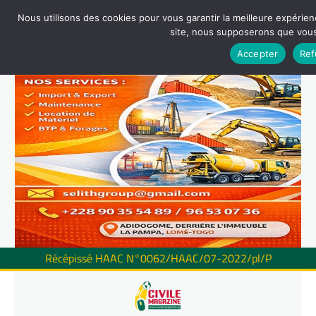
Nous utilisons des cookies pour vous garantir la meilleure expérienc
site, nous supposerons que vous 
Accepter
Ref
Récépissé HAAC N°0062/HAAC/07-2022/pl/P
Skip
to
content