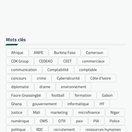
Mots clés
Afrique
ANPE
Burkina Faso
Cameroun
CDK Group
CEDEAO
CEET
commerciaux
communication
Comptabilité
comptable
concours
crime
Cybersécurité
Côte d’Ivoire
diplomatie
drame
environnement
Faure Gnassingbé
football
formation
Gabon
Ghana
gouvernement
informatique
IYF
Justice
Mali
marketing
microfinance
Niger
numérique
OMS
OTR
paix
PIA
Police
politique
RDC
recrutement
ressources humaines