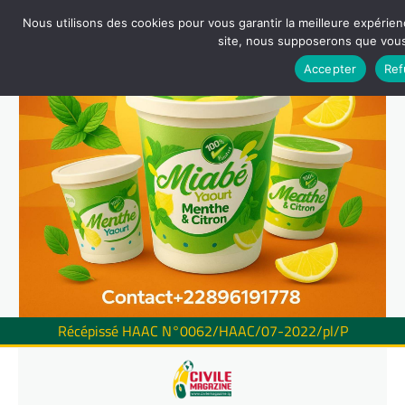
Nous utilisons des cookies pour vous garantir la meilleure expérienc
site, nous supposerons que vous 
Accepter
Ref
Récépissé HAAC N°0062/HAAC/07-2022/pl/P
Skip
to
content