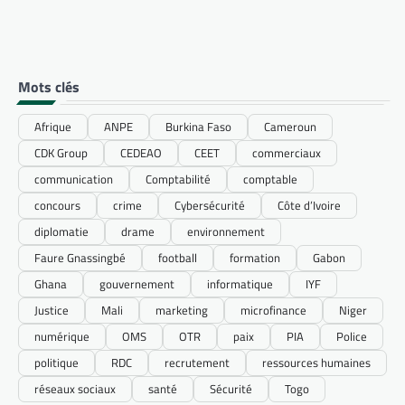
Mots clés
Afrique
ANPE
Burkina Faso
Cameroun
CDK Group
CEDEAO
CEET
commerciaux
communication
Comptabilité
comptable
concours
crime
Cybersécurité
Côte d’Ivoire
diplomatie
drame
environnement
Faure Gnassingbé
football
formation
Gabon
Ghana
gouvernement
informatique
IYF
Justice
Mali
marketing
microfinance
Niger
numérique
OMS
OTR
paix
PIA
Police
politique
RDC
recrutement
ressources humaines
réseaux sociaux
santé
Sécurité
Togo