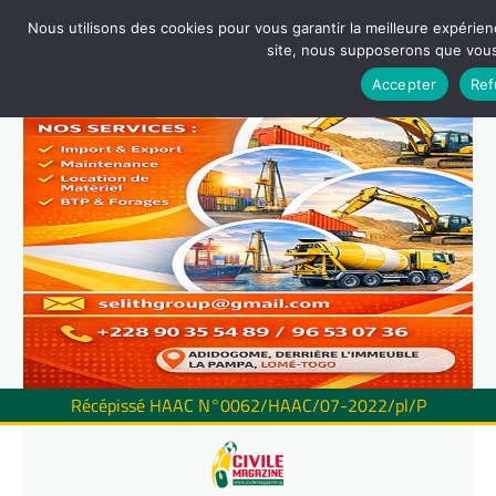
Nous utilisons des cookies pour vous garantir la meilleure expérienc
site, nous supposerons que vous 
Accepter
Ref
Récépissé HAAC N°0062/HAAC/07-2022/pl/P
Skip
to
content