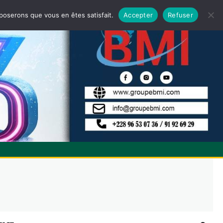
pposerons que vous en êtes satisfait.
Accepter
Refuser