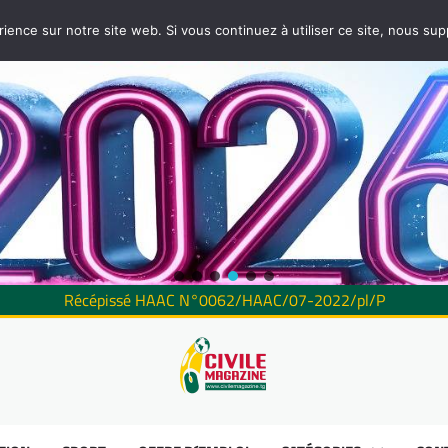
rience sur notre site web. Si vous continuez à utiliser ce site, nous su
Récépissé HAAC N°0062/HAAC/07-2022/pl/P