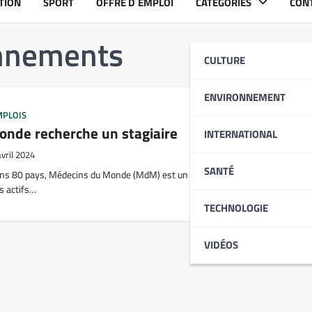
TION
SPORT
OFFRE D´EMPLOI
CATÉGORIES
CON
onnements
CULTURE
ENVIRONNEMENT
MPLOIS
nde recherche un stagiaire
INTERNATIONAL
avril 2024
SANTÉ
ans 80 pays, Médecins du Monde (MdM) est un mouvement international
s actifs…
TECHNOLOGIE
VIDÉOS