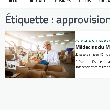
ACCUEIL
ACTUALITÉ
BUSINESS
DIVERS
ÉDUCA
Étiquette :
approvisi
ACTUALITÉ
,
OFFRES D'E
Médecins du Mo
solange kligbe
19 
Présent en France et d
indépendant de militant