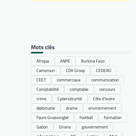
Mots clés
Afrique
ANPE
Burkina Faso
Cameroun
CDK Group
CEDEAO
CEET
commerciaux
communication
Comptabilité
comptable
concours
crime
Cybersécurité
Côte d’Ivoire
diplomatie
drame
environnement
Faure Gnassingbé
football
formation
Gabon
Ghana
gouvernement