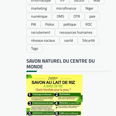
informatique
IYF
Justice
Mali
marketing
microfinance
Niger
numérique
OMS
OTR
paix
PIA
Police
politique
RDC
recrutement
ressources humaines
réseaux sociaux
santé
Sécurité
Togo
SAVON NATUREL DU CENTRE DU
MONDE