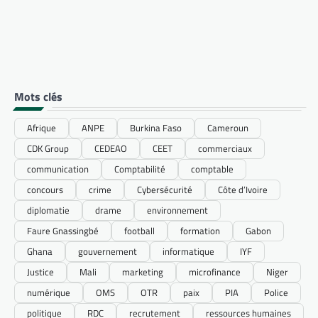
Mots clés
Afrique
ANPE
Burkina Faso
Cameroun
CDK Group
CEDEAO
CEET
commerciaux
communication
Comptabilité
comptable
concours
crime
Cybersécurité
Côte d’Ivoire
diplomatie
drame
environnement
Faure Gnassingbé
football
formation
Gabon
Ghana
gouvernement
informatique
IYF
Justice
Mali
marketing
microfinance
Niger
numérique
OMS
OTR
paix
PIA
Police
politique
RDC
recrutement
ressources humaines