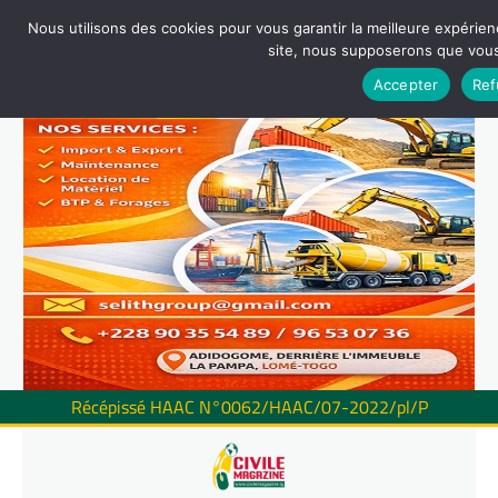
Nous utilisons des cookies pour vous garantir la meilleure expérienc
site, nous supposerons que vous 
Accepter
Ref
Récépissé HAAC N°0062/HAAC/07-2022/pl/P
Skip
to
content