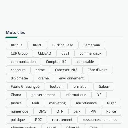
Mots clés
Afrique
ANPE
Burkina Faso
Cameroun
CDK Group
CEDEAO
CEET
commerciaux
communication
Comptabilité
comptable
concours
crime
Cybersécurité
Côte d’Ivoire
diplomatie
drame
environnement
Faure Gnassingbé
football
formation
Gabon
Ghana
gouvernement
informatique
IYF
Justice
Mali
marketing
microfinance
Niger
numérique
OMS
OTR
paix
PIA
Police
politique
RDC
recrutement
ressources humaines
réseaux sociaux
santé
Sécurité
Togo