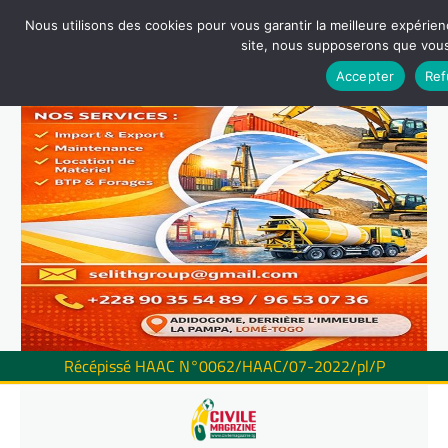
Nous utilisons des cookies pour vous garantir la meilleure expérienc
site, nous supposerons que vous 
Accepter
Ref
Récépissé HAAC N°0062/HAAC/07-2022/pl/P
Skip
to
content