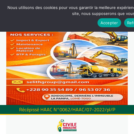
Nous utilisons des cookies pour vous garantir la meilleure expérienc
site, nous supposerons que vous 
Accepter
Ref
Récépissé HAAC N°0062/HAAC/07-2022/pl/P
Skip
to
content