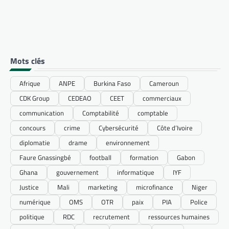
Mots clés
Afrique
ANPE
Burkina Faso
Cameroun
CDK Group
CEDEAO
CEET
commerciaux
communication
Comptabilité
comptable
concours
crime
Cybersécurité
Côte d’Ivoire
diplomatie
drame
environnement
Faure Gnassingbé
football
formation
Gabon
Ghana
gouvernement
informatique
IYF
Justice
Mali
marketing
microfinance
Niger
numérique
OMS
OTR
paix
PIA
Police
politique
RDC
recrutement
ressources humaines