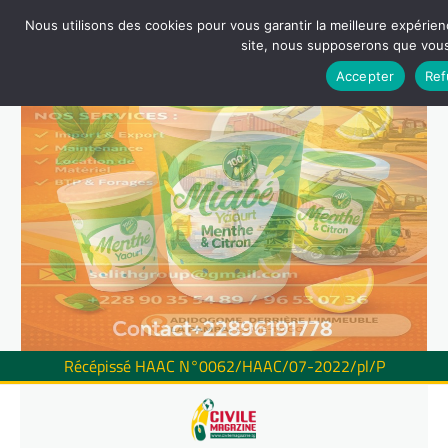
Nous utilisons des cookies pour vous garantir la meilleure expérienc
site, nous supposerons que vous 
Accepter
Ref
Récépissé HAAC N°0062/HAAC/07-2022/pl/P
Skip
to
content