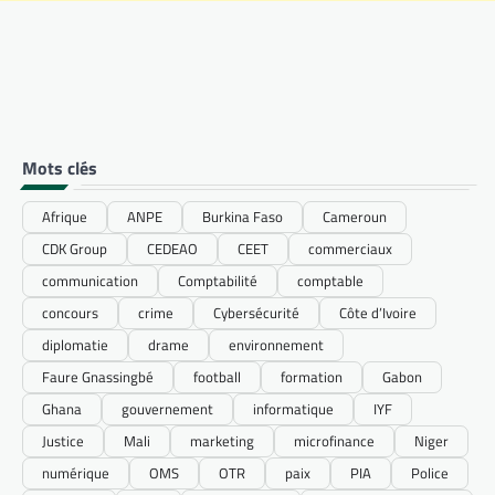
Mots clés
Afrique
ANPE
Burkina Faso
Cameroun
CDK Group
CEDEAO
CEET
commerciaux
communication
Comptabilité
comptable
concours
crime
Cybersécurité
Côte d’Ivoire
diplomatie
drame
environnement
Faure Gnassingbé
football
formation
Gabon
Ghana
gouvernement
informatique
IYF
Justice
Mali
marketing
microfinance
Niger
numérique
OMS
OTR
paix
PIA
Police