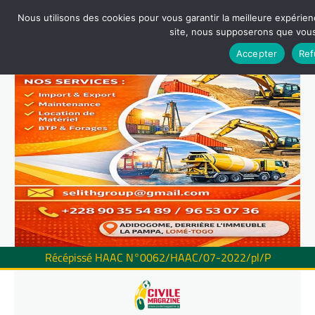
Nous utilisons des cookies pour vous garantir la meilleure expérienc
site, nous supposerons que vous 
Accepter
Ref
Récépissé HAAC N°0062/HAAC/07-2022/pl/P
Skip
to
content