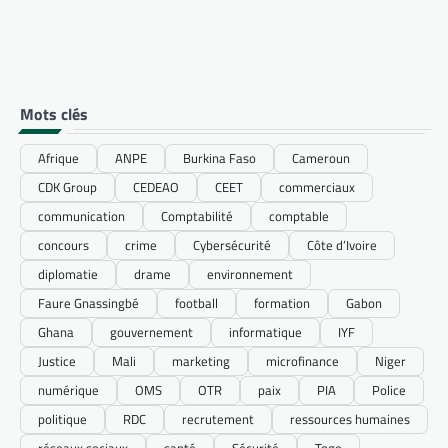
Mots clés
Afrique
ANPE
Burkina Faso
Cameroun
CDK Group
CEDEAO
CEET
commerciaux
communication
Comptabilité
comptable
concours
crime
Cybersécurité
Côte d’Ivoire
diplomatie
drame
environnement
Faure Gnassingbé
football
formation
Gabon
Ghana
gouvernement
informatique
IYF
Justice
Mali
marketing
microfinance
Niger
numérique
OMS
OTR
paix
PIA
Police
politique
RDC
recrutement
ressources humaines
réseaux sociaux
santé
Sécurité
Togo