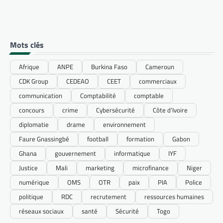
Mots clés
Afrique
ANPE
Burkina Faso
Cameroun
CDK Group
CEDEAO
CEET
commerciaux
communication
Comptabilité
comptable
concours
crime
Cybersécurité
Côte d’Ivoire
diplomatie
drame
environnement
Faure Gnassingbé
football
formation
Gabon
Ghana
gouvernement
informatique
IYF
Justice
Mali
marketing
microfinance
Niger
numérique
OMS
OTR
paix
PIA
Police
politique
RDC
recrutement
ressources humaines
réseaux sociaux
santé
Sécurité
Togo