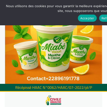
Nous utilisons des cookies pour vous garantir la meilleure expérienc
site, nous supposerons que vous 
Accepter
Ref
Récépissé HAAC N°0062/HAAC/07-2022/pl/P
Skip
to
content