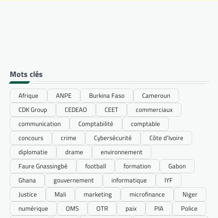
Mots clés
Afrique
ANPE
Burkina Faso
Cameroun
CDK Group
CEDEAO
CEET
commerciaux
communication
Comptabilité
comptable
concours
crime
Cybersécurité
Côte d’Ivoire
diplomatie
drame
environnement
Faure Gnassingbé
football
formation
Gabon
Ghana
gouvernement
informatique
IYF
Justice
Mali
marketing
microfinance
Niger
numérique
OMS
OTR
paix
PIA
Police