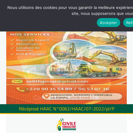
Nous utilisons des cookies pour vous garantir la meilleure expérienc
site, nous supposerons que vous 
Accepter
Ref
Récépissé HAAC N°0062/HAAC/07-2022/pl/P
Skip
to
content