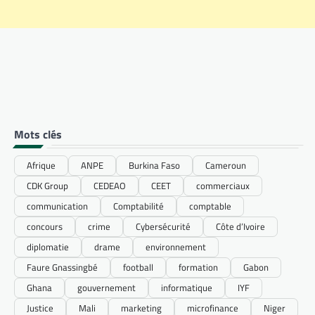
Mots clés
Afrique
ANPE
Burkina Faso
Cameroun
CDK Group
CEDEAO
CEET
commerciaux
communication
Comptabilité
comptable
concours
crime
Cybersécurité
Côte d’Ivoire
diplomatie
drame
environnement
Faure Gnassingbé
football
formation
Gabon
Ghana
gouvernement
informatique
IYF
Justice
Mali
marketing
microfinance
Niger