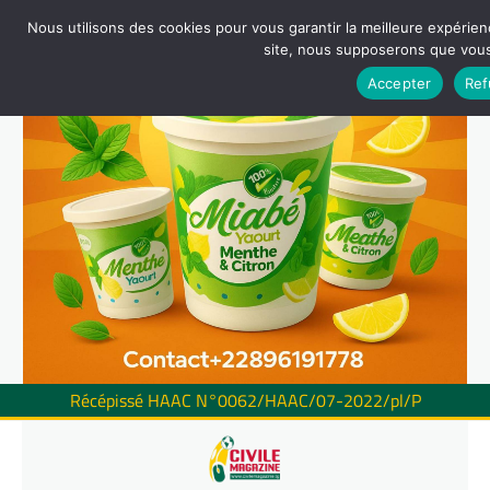
Nous utilisons des cookies pour vous garantir la meilleure expérienc
site, nous supposerons que vous 
Accepter
Ref
Récépissé HAAC N°0062/HAAC/07-2022/pl/P
Skip
to
content