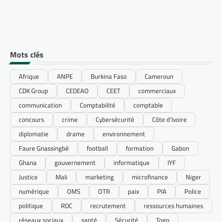
Mots clés
Afrique
ANPE
Burkina Faso
Cameroun
CDK Group
CEDEAO
CEET
commerciaux
communication
Comptabilité
comptable
concours
crime
Cybersécurité
Côte d’Ivoire
diplomatie
drame
environnement
Faure Gnassingbé
football
formation
Gabon
Ghana
gouvernement
informatique
IYF
Justice
Mali
marketing
microfinance
Niger
numérique
OMS
OTR
paix
PIA
Police
politique
RDC
recrutement
ressources humaines
réseaux sociaux
santé
Sécurité
Togo