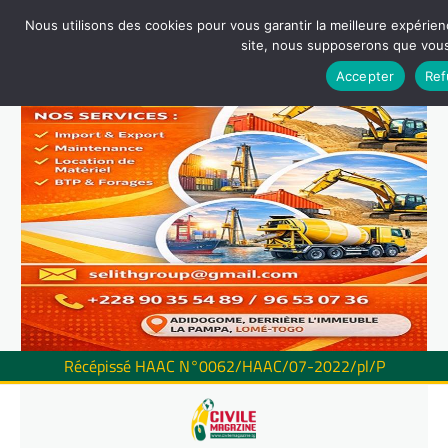
Nous utilisons des cookies pour vous garantir la meilleure expérienc
site, nous supposerons que vous 
Accepter
Ref
Récépissé HAAC N°0062/HAAC/07-2022/pl/P
Skip
to
content