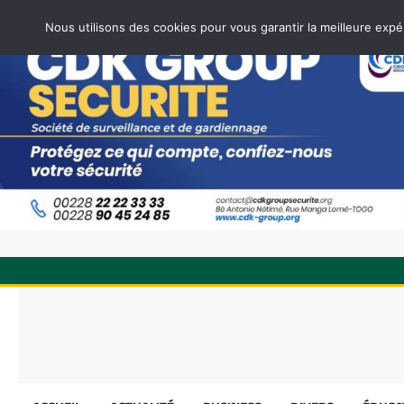
Nous utilisons des cookies pour vous garantir la meilleure expé
Skip
to
content