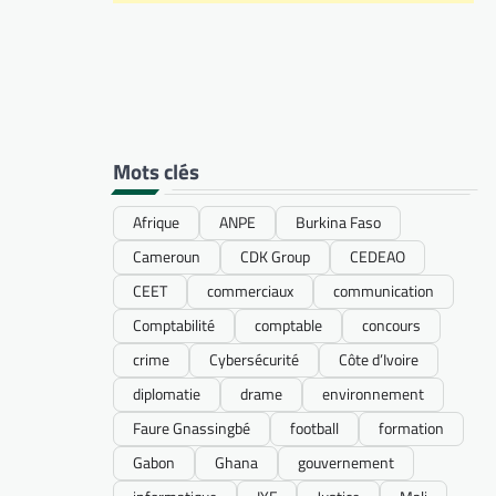
Mots clés
Afrique
ANPE
Burkina Faso
Cameroun
CDK Group
CEDEAO
CEET
commerciaux
communication
Comptabilité
comptable
concours
crime
Cybersécurité
Côte d’Ivoire
diplomatie
drame
environnement
Faure Gnassingbé
football
formation
Gabon
Ghana
gouvernement