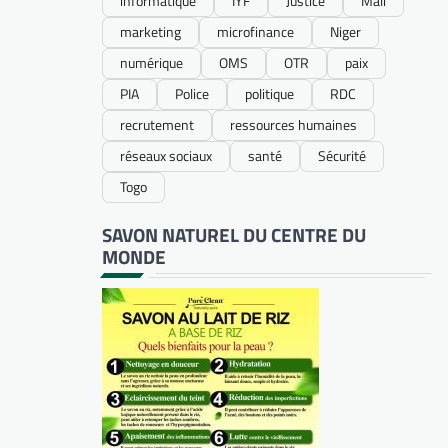
informatique
IYF
Justice
Mali
marketing
microfinance
Niger
numérique
OMS
OTR
paix
PIA
Police
politique
RDC
recrutement
ressources humaines
réseaux sociaux
santé
Sécurité
Togo
SAVON NATUREL DU CENTRE DU
MONDE