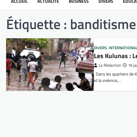
ACCUEIL
ACTUALITÉ
BUSINESS
DIVERS
ÉDUCA
Étiquette :
banditisme
DIVERS
,
INTERNATIONA
Les Kulunas : 
La Rédaction
16 j
Dans les quartiers de K
et la violence,…