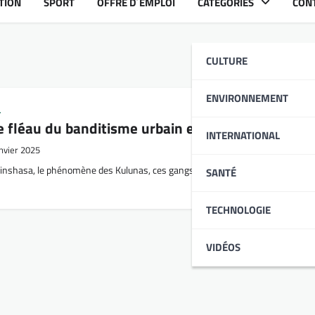
TION
SPORT
OFFRE D´EMPLOI
CATÉGORIES
CON
CULTURE
ENVIRONNEMENT
L
Le fléau du banditisme urbain en RDC
INTERNATIONAL
anvier 2025
inshasa, le phénomène des Kulunas, ces gangs urbains qui incarnent la crimi
SANTÉ
TECHNOLOGIE
VIDÉOS