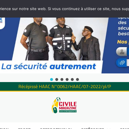
rience sur notre site web. Si vous continuez à utiliser ce site, nous su
Récépissé HAAC N°0062/HAAC/07-2022/pl/P