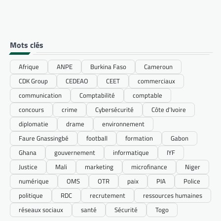
Mots clés
Afrique
ANPE
Burkina Faso
Cameroun
CDK Group
CEDEAO
CEET
commerciaux
communication
Comptabilité
comptable
concours
crime
Cybersécurité
Côte d’Ivoire
diplomatie
drame
environnement
Faure Gnassingbé
football
formation
Gabon
Ghana
gouvernement
informatique
IYF
Justice
Mali
marketing
microfinance
Niger
numérique
OMS
OTR
paix
PIA
Police
politique
RDC
recrutement
ressources humaines
réseaux sociaux
santé
Sécurité
Togo