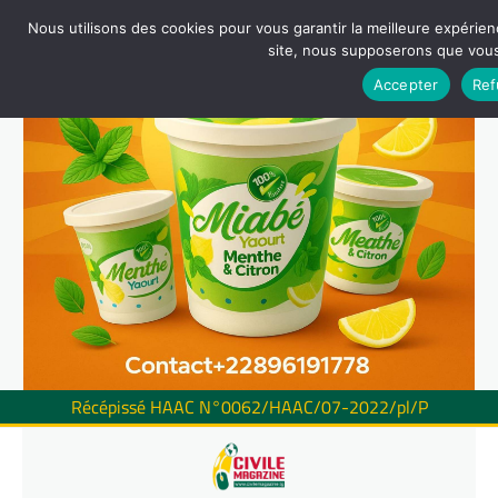
Nous utilisons des cookies pour vous garantir la meilleure expérienc
site, nous supposerons que vous 
Accepter
Ref
Récépissé HAAC N°0062/HAAC/07-2022/pl/P
Skip
to
content