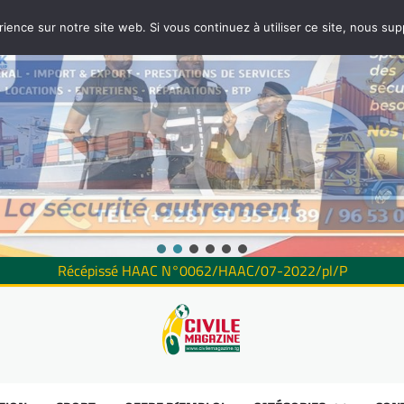
rience sur notre site web. Si vous continuez à utiliser ce site, nous su
Récépissé HAAC N°0062/HAAC/07-2022/pl/P