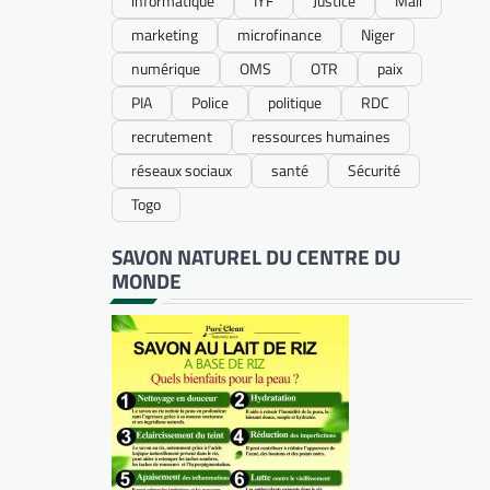
informatique
IYF
Justice
Mali
marketing
microfinance
Niger
numérique
OMS
OTR
paix
PIA
Police
politique
RDC
recrutement
ressources humaines
réseaux sociaux
santé
Sécurité
Togo
SAVON NATUREL DU CENTRE DU
MONDE