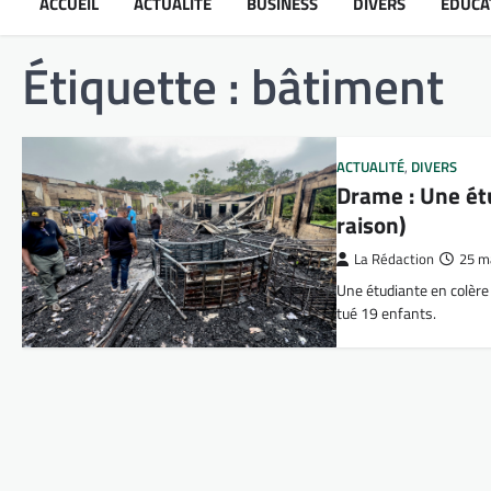
ACCUEIL
ACTUALITÉ
BUSINESS
DIVERS
ÉDUCA
Étiquette :
bâtiment
ACTUALITÉ
,
DIVERS
Drame : Une étu
raison)
La Rédaction
25 m
Une étudiante en colère 
tué 19 enfants.