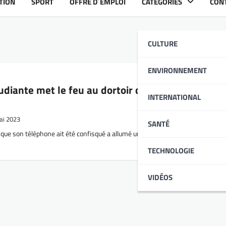
TION
SPORT
OFFRE D´EMPLOI
CATÉGORIES
CON
CULTURE
ENVIRONNEMENT
diante met le feu au dortoir de son école (voici l
INTERNATIONAL
ai 2023
SANTÉ
que son téléphone ait été confisqué a allumé un incendie dans un dortoir scol
TECHNOLOGIE
VIDÉOS