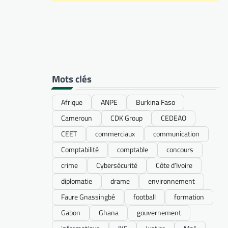
Mots clés
Afrique
ANPE
Burkina Faso
Cameroun
CDK Group
CEDEAO
CEET
commerciaux
communication
Comptabilité
comptable
concours
crime
Cybersécurité
Côte d’Ivoire
diplomatie
drame
environnement
Faure Gnassingbé
football
formation
Gabon
Ghana
gouvernement