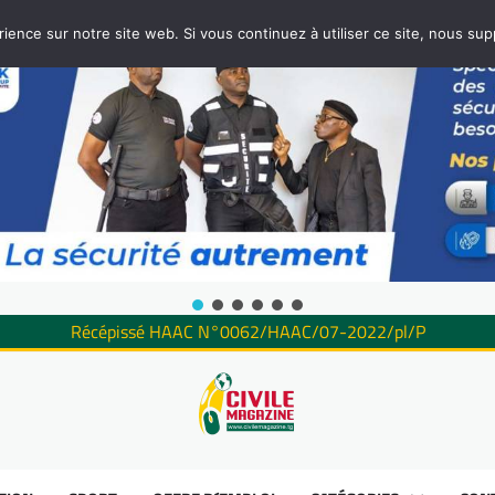
rience sur notre site web. Si vous continuez à utiliser ce site, nous su
Récépissé HAAC N°0062/HAAC/07-2022/pl/P