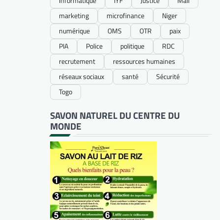
informatique
IYF
Justice
Mali
marketing
microfinance
Niger
numérique
OMS
OTR
paix
PIA
Police
politique
RDC
recrutement
ressources humaines
réseaux sociaux
santé
Sécurité
Togo
SAVON NATUREL DU CENTRE DU
MONDE