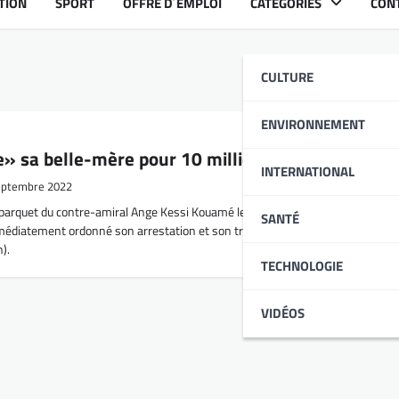
TION
SPORT
OFFRE D´EMPLOI
CATÉGORIES
CON
CULTURE
ENVIRONNEMENT
µe» sa belle-mère pour 10 millions FCFA
INTERNATIONAL
eptembre 2022
le parquet du contre-amiral Ange Kessi Kouamé le jeudi 8 septembre 2022. Le
SANTÉ
immédiatement ordonné son arrestation et son transfèrement à la MAMA (Ma
n).
TECHNOLOGIE
VIDÉOS