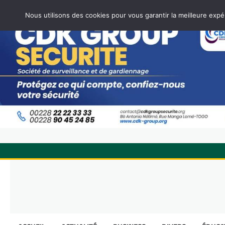
Nous utilisons des cookies pour vous garantir la meilleure expé
Skip
to
content