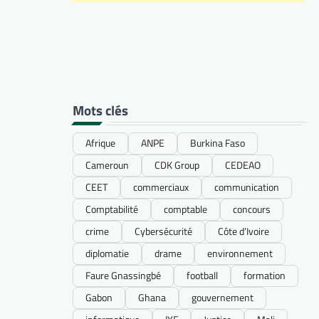
Mots clés
Afrique
ANPE
Burkina Faso
Cameroun
CDK Group
CEDEAO
CEET
commerciaux
communication
Comptabilité
comptable
concours
crime
Cybersécurité
Côte d’Ivoire
diplomatie
drame
environnement
Faure Gnassingbé
football
formation
Gabon
Ghana
gouvernement