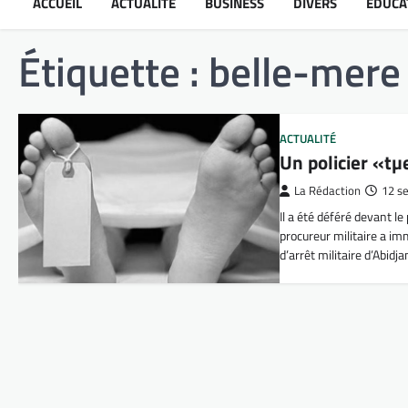
ACCUEIL
ACTUALITÉ
BUSINESS
DIVERS
ÉDUCA
Étiquette :
belle-mere
ACTUALITÉ
Un policier «t
La Rédaction
12 s
Il a été déféré devant 
procureur militaire a 
d’arrêt militaire d’Abidja